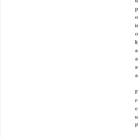
u
p
o
i
o
l
a
a
s
a
F
r
e
u
P