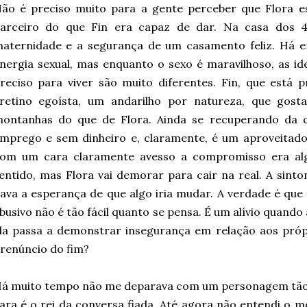
ão é preciso muito para a gente perceber que Flora 
arceiro do que Fin era capaz de dar. Na casa dos 
aternidade e a segurança de um casamento feliz. Há en
nergia sexual, mas enquanto o sexo é maravilhoso, as id
reciso para viver são muito diferentes. Fin, que está
retino egoísta, um andarilho por natureza, que gos
ontanhas do que de Flora. Ainda se recuperando da q
mprego e sem dinheiro e, claramente, é um aproveitad
om um cara claramente avesso a compromisso era al
entido, mas Flora vai demorar para cair na real. A sinton
ava a esperança de que algo iria mudar. A verdade é que
busivo não é tão fácil quanto se pensa. É um alívio quando 
la passa a demonstrar insegurança em relação aos próp
renúncio do fim?
á muito tempo não me deparava com um personagem tão 
ara é o rei da conversa fiada. Até agora não entendi o m