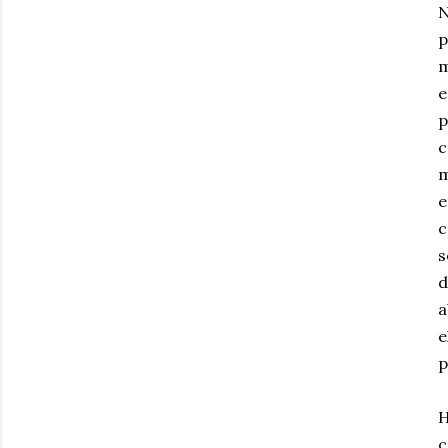
N
p
m
e
p
c
m
e
c
s
d
a
e
p
H
c