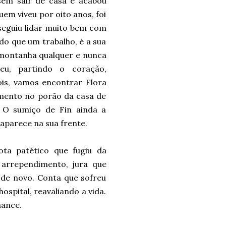
sem sair de casa e acabou
m viveu por oito anos, foi
nseguiu lidar muito bem com
 do que um trabalho, é a sua
 montanha qualquer e nunca
eu, partindo o coração,
ois, vamos encontrar Flora
mento no porão da casa de
 O sumiço de Fin ainda a
aparece na sua frente.
ota patético que fugiu da
arrependimento, jura que
 de novo. Conta que sofreu
spital, reavaliando a vida.
hance.