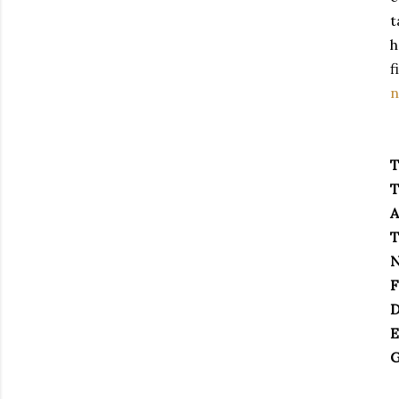
t
h
f
n
T
T
A
T
N
F
D
E
G