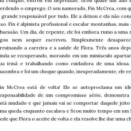
m colapso, entrou em depressão, ficou quase um ano 
erdendo o emprego. O seu namorado, Fin McCrea, com que
 grande responsável por tudo. Ele a deixou e ela não co
sso. Fin é alpinista profissional e escalar montanhas, mais
bsessão. Um dia, de repente, ele foi embora rumo a uma
igou nem sequer escreveu. Simplesmente desaparec
rruinando a carreira e a saúde de Flora. Três anos dep
inda se recuperando, morando em um minúsculo aparta
ua irmã e trabalhando como cuidadora de uma idosa.
ssombra e foi um choque quando, inesperadamente, ele re
in McCrea está de volta! Ele se autoproclama um idi
esponsabilidade de um compromisso sério, demonstra 
stá mudado e que jamais vai se comportar daquele jeito
ma queda enquanto escalava e ficou muito tempo em um ho
ede que Flora o aceite de volta e ela resolve lhe dar uma c