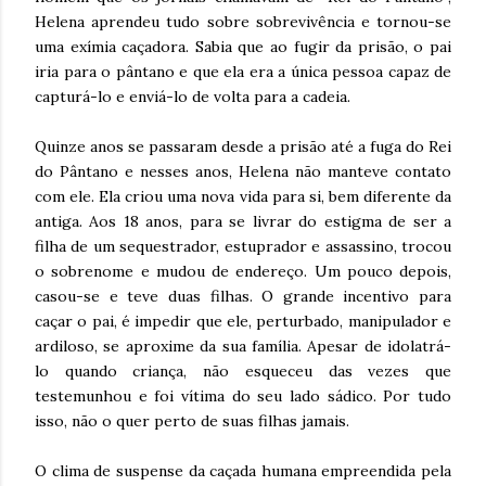
Helena aprendeu tudo sobre sobrevivência e tornou-se
uma exímia caçadora. Sabia que ao fugir da prisão, o pai
iria para o pântano e que ela era a única pessoa capaz de
capturá-lo e enviá-lo de volta para a cadeia.
Quinze anos se passaram desde a prisão até a fuga do Rei
do Pântano e nesses anos, Helena não manteve contato
com ele. Ela criou uma nova vida para si, bem diferente da
antiga. Aos 18 anos, para se livrar do estigma de ser a
filha de um sequestrador, estuprador e assassino, trocou
o sobrenome e mudou de endereço. Um pouco depois,
casou-se e teve duas filhas. O grande incentivo para
caçar o pai, é impedir que ele, perturbado, manipulador e
ardiloso, se aproxime da sua família. Apesar de idolatrá-
lo quando criança, não esqueceu das vezes que
testemunhou e foi vítima do seu lado sádico. Por tudo
isso, não o quer perto de suas filhas jamais.
O clima de suspense da caçada humana empreendida pela