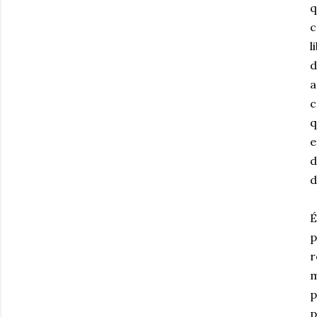
q
c
l
d
a
c
q
e
d
d
É
p
r
m
p
p