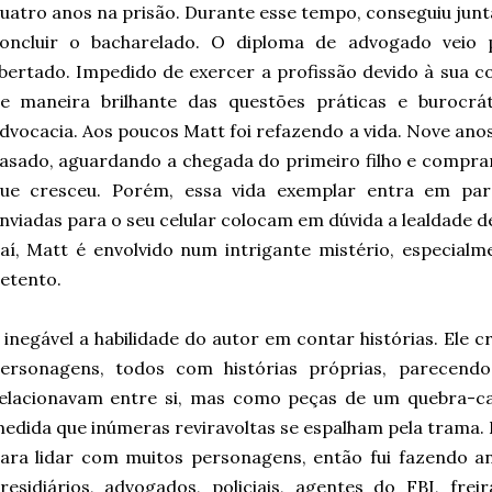
uatro anos na prisão. Durante esse tempo, conseguiu junta
oncluir o bacharelado. O diploma de advogado veio 
ibertado. Impedido de exercer a profissão devido à sua 
e maneira brilhante das questões práticas e burocrá
dvocacia. Aos poucos Matt foi refazendo a vida. Nove an
asado, aguardando a chegada do primeiro filho e compr
ue cresceu. Porém, essa vida exemplar entra em pa
nviadas para o seu celular colocam em dúvida a lealdade de 
aí, Matt é envolvido num intrigante mistério, especial
etento.
 inegável a habilidade do autor em contar histórias. Ele
ersonagens, todos com histórias próprias, parecendo
elacionavam entre si, mas como peças de um quebra-ca
edida que inúmeras reviravoltas se espalham pela trama.
ara lidar com muitos personagens, então fui fazendo a
residiários, advogados, policiais, agentes do FBI, frei