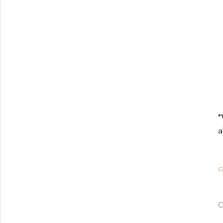
"
a
C
C