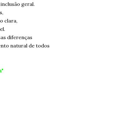
inclusão geral.
s,
o clara,
el.
sas diferenças
ento natural de todos
a"