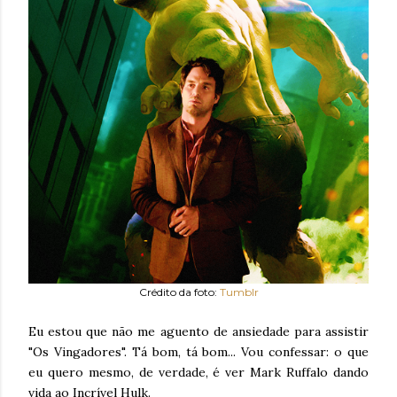
Crédito da foto:
Tumblr
Eu estou que não me aguento de ansiedade para assistir
"Os Vingadores". Tá bom, tá bom... Vou confessar: o que
eu quero mesmo, de verdade, é ver Mark Ruffalo dando
vida ao Incrível Hulk.