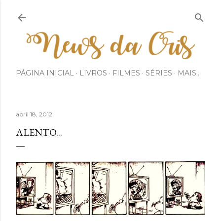
Pular para o conteúdo principal
PÁGINA INICIAL
LIVROS
FILMES
SÉRIES
MAIS…
abril 18, 2012
ALENTO...