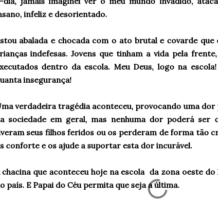
-dia, jamais imaginei ver o meu mundo invadido, atac
nsano, infeliz e desorientado.
stou abalada e chocada com o ato brutal e covarde que
rianças indefesas. Jovens que tinham a vida pela fren
xecutados dentro da escola. Meu Deus, logo na escola! 
uanta insegurança!
ma verdadeira tragédia aconteceu, provocando uma dor 
a sociedade em geral, mas nenhuma dor poderá ser 
iveram seus filhos feridos ou os perderam de forma tão c
s conforte e os ajude a suportar esta dor incurável.
 chacina que aconteceu hoje na escola da zona oeste do R
o país. E Papai do Céu permita que seja a última.