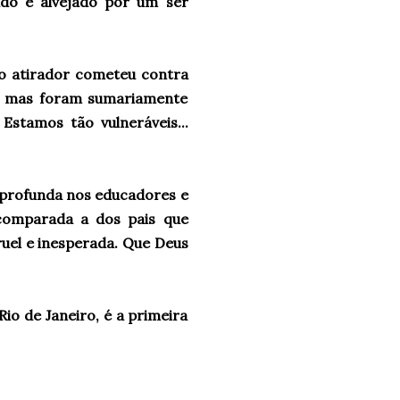
ado e alvejado por um ser
 o atirador cometeu contra
te, mas foram sumariamente
Estamos tão vulneráveis...
profunda nos educadores e
comparada a dos pais que
ruel e inesperada. Que Deus
io de Janeiro, é a primeira