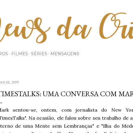
Pular para o conteúdo principal
ROS
FILMES
SÉRIES
MENSAGENS
ril 22, 2011
TIMESTALKS: UMA CONVERSA COM MA
ark sentou-se, ontem, com jornalista do New Yo
TimesTalks". Na ocasião, ele falou sobre seu trabalho de 
terno de uma Mente sem Lembranças" e "Ilha do Medo