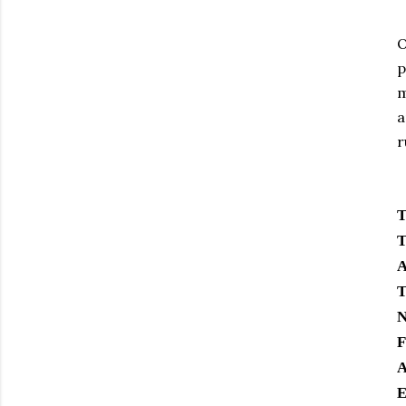
O
p
m
a
r
T
T
A
T
N
F
A
E