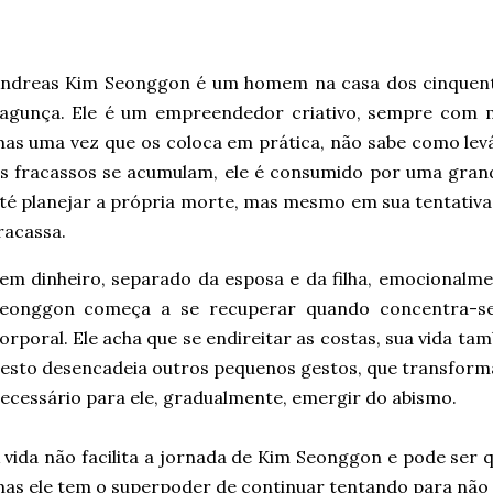
ndreas Kim Seonggon é um homem na casa dos cinquenta
agunça. Ele é um empreendedor criativo, sempre com 
as uma vez que os coloca em prática, não sabe como levá
s fracassos se acumulam, ele é consumido por uma grande
té planejar a própria morte, mas mesmo em sua tentativa d
racassa.
em dinheiro, separado da esposa e da filha, emocionalm
eonggon começa a se recuperar quando concentra-se
orporal. Ele acha que se endireitar as costas, sua vida 
esto desencadeia outros pequenos gestos, que transforma
ecessário para ele, gradualmente, emergir do abismo.
 vida não facilita a jornada de Kim Seonggon e pode ser
as ele tem o superpoder de continuar tentando para não