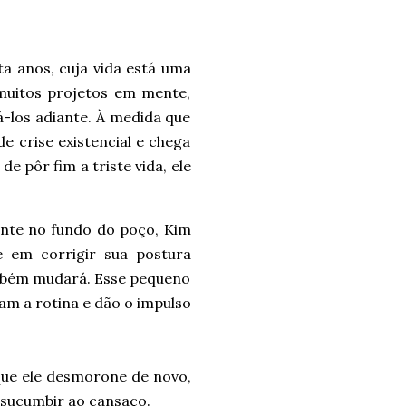
 anos, cuja vida está uma
muitos projetos em mente,
-los adiante. À medida que
 crise existencial e chega
e pôr fim a triste vida, ele
ente no fundo do poço, Kim
 em corrigir sua postura
também mudará. Esse pequeno
m a rotina e dão o impulso
 que ele desmorone de novo,
 sucumbir ao cansaço.