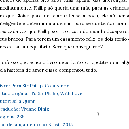
êmeos de apenas oito anos. Mas, apesar das diferenças, 
mediatamente. Phillip só queria uma mãe para as crianç
m que Eloise para de falar e fecha a boca, ele só pens
nteligente e determinada demais para se contentar com 
as cada vez que Phillip sorri, o resto do mundo desaparec
eus braços. Para terem um casamento feliz, os dois terão 
ncontrar um equilíbrio. Será que conseguirão?
onfesso que achei o livro meio lento e repetitivo em 
ela história de amor e isso compensou tudo.
ivro: Para Sir Phillip, Com Amor
ítulo original: To Sir Phillip, With Love
utor: Julia Quinn
radução: Viviane Diniz
áginas: 288
no de lançamento no Brasil: 2015