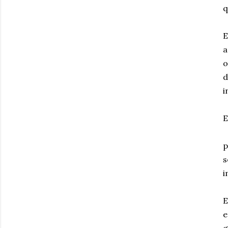
q
E
a
o
d
i
E
e
p
s
i
E
e