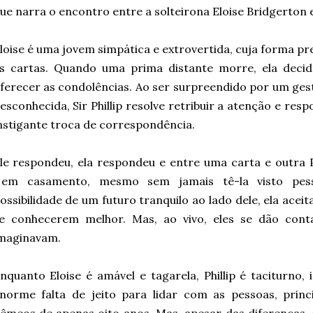
ue narra o encontro entre a solteirona Eloise Bridgerton e 
loise é uma jovem simpática e extrovertida, cuja forma p
s cartas. Quando uma prima distante morre, ela decid
ferecer as condolências. Ao ser surpreendido por um ges
esconhecida, Sir Phillip resolve retribuir a atenção e re
nstigante troca de correspondência.
le respondeu, ela respondeu e entre uma carta e outra P
m casamento, mesmo sem jamais tê-la visto pess
ossibilidade de um futuro tranquilo ao lado dele, ela aceit
e conhecerem melhor. Mas, ao vivo, eles se dão co
maginavam.
nquanto Eloise é amável e tagarela, Phillip é taciturno,
norme falta de jeito para lidar com as pessoas, princ