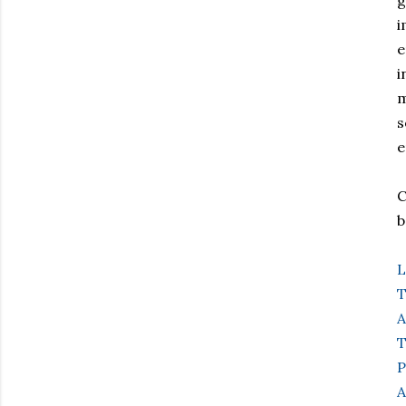
g
i
e
i
m
s
e
C
b
L
T
A
T
P
A