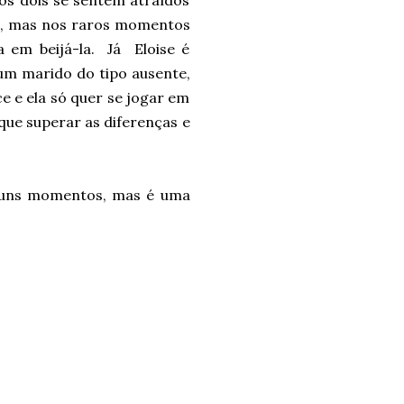
os dois se sentem atraídos
as, mas nos raros momentos
a em beijá-la. Já Eloise é
um marido do tipo ausente,
e e ela só quer se jogar em
que superar as diferenças e
alguns momentos, mas é uma